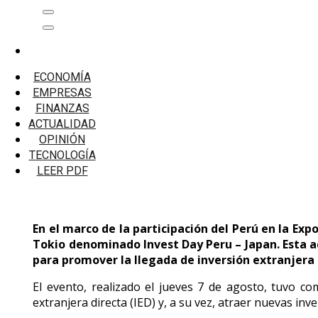
Saltar
Menú
al
principal
contenido
Inicio
Microfinanzas
ECONOMÍA
El Perú impulsa la atracción de nuevas inversiones
EMPRESAS
FINANZAS
El Perú impulsa la atracción de nuevas 
ACTUALIDAD
OPINIÓN
TECNOLOGÍA
LEER PDF
En el marco de la participación del Perú en la Ex
Tokio denominado Invest Day Peru – Japan. Esta a
para promover la llegada de inversión extranjera d
El evento, realizado el jueves 7 de agosto, tuvo co
extranjera directa (IED) y, a su vez, atraer nuevas i