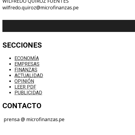
WILFREDO QUIROZ FUENTES
wilfredo.quiroz@microfinanzas.pe
SECCIONES
ECONOMÍA
EMPRESAS
FINANZAS
ACTUALIDAD
OPINIÓN
LEER PDF
PUBLICIDAD
CONTACTO
prensa @ microfinanzas.pe
Telegram: +51 955 573 812