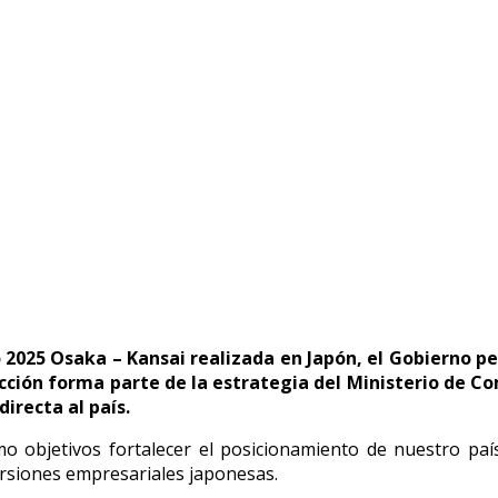
 empresariales japonesas desde Tokio
inversiones empresariales japonesas desd
po 2025 Osaka – Kansai realizada en Japón, el Gobierno p
cción forma parte de la estrategia del Ministerio de C
irecta al país.
mo objetivos fortalecer el posicionamiento de nuestro pa
nversiones empresariales japonesas.