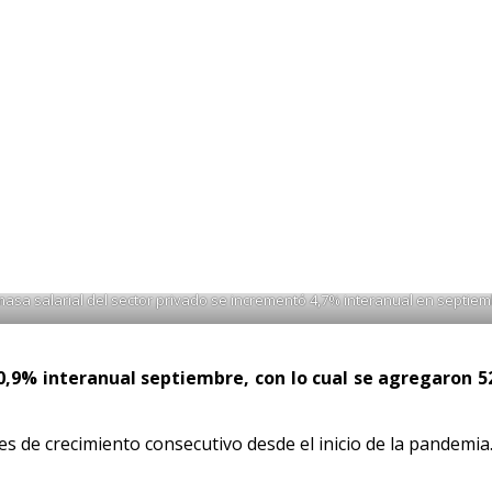
interanual septiembre
mentó 0,9% interanual septiembre
aron 1,2% interanual, continuando con las tasas de crecimiento p
masa salarial del sector privado se incrementó 4,7% interanual en septiem
0,9% interanual septiembre, con lo cual se agregaron 5
es de crecimiento consecutivo desde el inicio de la pandemia