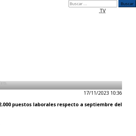
Buscar:
.TV
ositivas registradas desde abril del 2021, indicó el BCR.
bre.
17/11/2023 10:36
2.000 puestos laborales respecto a septiembre del
.