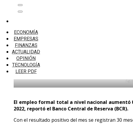
Saltar
Menú
al
principal
contenido
Inicio
Economía
ECONOMÍA
Empleo formal total a nivel nacional aumentó 0,9% 
EMPRESAS
FINANZAS
Empleo formal total a nivel nacional au
ACTUALIDAD
OPINIÓN
TECNOLOGÍA
Los puestos de trabajo formales del sector privado aument
LEER PDF
La 
El empleo formal total a nivel nacional aumentó 
2022, reportó el Banco Central de Reserva (BCR).
Con el resultado positivo del mes se registran 30 mes