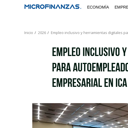
Saltar
ECONOMÍA
EMPR
al
contenido
Inicio
2026
Empleo inclusivo y herramientas digitales 
Empleo inclusivo y
para autoempleado
empresarial en Ica