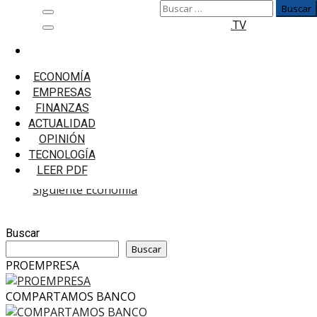
Buscar:
Saltar
Menú
.TV
al
principal
contenido
Inicio
Empresas
ECONOMÍA
Empresas
EMPRESAS
FINANZAS
Empresas
ACTUALIDAD
OPINIÓN
TECNOLOGÍA
LEER PDF
Post
Anterior
Estilos
Siguiente
Economia
navigation
Buscar
Buscar
PROEMPRESA
COMPARTAMOS BANCO