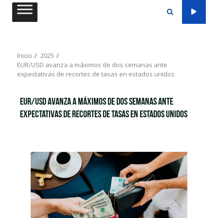
Saltar
al
contenido
Inicio
2025
EUR/USD avanza a máximos de dos semanas ante
expectativas de recortes de tasas en estados unidos
EUR/USD avanza a máximos de dos semanas ante
expectativas de recortes de tasas en estados unidos