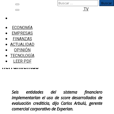
Buscar:
Saltar
Menú
.TV
al
principal
contenido
Inicio
Empresas
ECONOMÍA
Evaluación crediticia de clientes de
EMPRESAS
microfinancieras se innova con nuevas
FINANZAS
herramientas
ACTUALIDAD
OPINIÓN
Evaluación crediticia de clientes de
TECNOLOGÍA
microfinancieras se innova con nuevas
LEER PDF
herramientas
Seis entidades del sistema financiero
implementarían el uso de score desarrollados de
evaluación crediticia, dijo Carlos Arbulú, gerente
comercial corporativo de Experian.