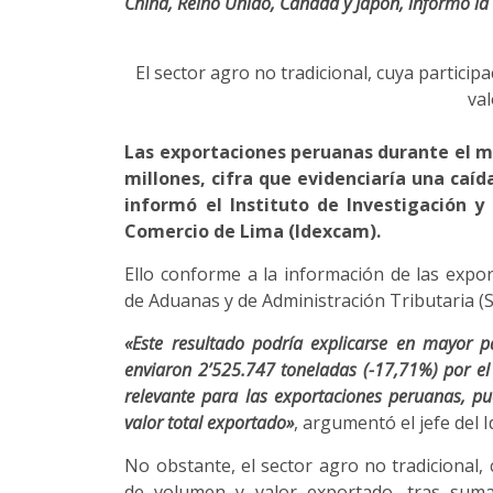
China, Reino Unido, Canadá y Japón, informó l
El sector agro no tradicional, cuya partici
va
Las exportaciones peruanas durante el 
millones, cifra que evidenciaría una caí
informó el Instituto de Investigación 
Comercio de Lima (Idexcam).
Ello conforme a la información de las expo
de Aduanas y de Administración Tributaria (S
«Este resultado podría explicarse en mayor p
enviaron 2’525.747 toneladas (-17,71%) por el
relevante para las exportaciones peruanas, pu
valor total exportado»
, argumentó el jefe del
No obstante, el sector agro no tradicional,
de volumen y valor exportado, tras suma