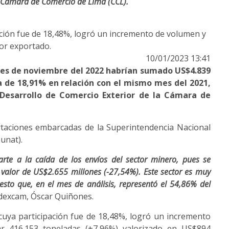
a Cámara de Comercio de Lima (CCL).
pación fue de 18,48%, logró un incremento de volumen y
lor exportado.
10/01/2023 13:41
mes de noviembre del 2022 habrían sumado US$4.839
da de 18,91% en relación con el mismo mes del 2021,
y Desarrollo de Comercio Exterior de la Cámara de
rtaciones embarcadas de la Superintendencia Nacional
unat).
arte a la caída de los envíos del sector minero, pues se
 valor de US$2.655 millones (-27,54%). Este sector es muy
esto que, en el mes de análisis, representó el 54,86% del
 Idexcam, Óscar Quiñones.
 cuya participación fue de 18,48%, logró un incremento
r 416.153 toneladas (+7,96%) valorizado en US$894