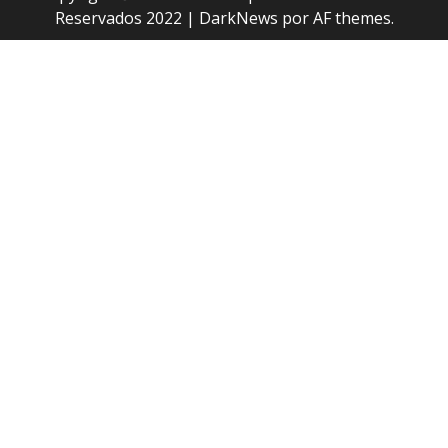
Reservados 2022
|
DarkNews
por AF themes.