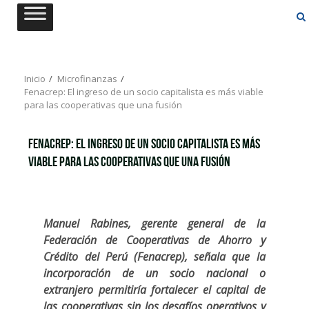
Saltar
al
contenido
Inicio
Microfinanzas
Fenacrep: El ingreso de un socio capitalista es más viable
para las cooperativas que una fusión
Fenacrep: El ingreso de un socio capitalista es más
viable para las cooperativas que una fusión
Manuel Rabines, gerente general de la
Federación de Cooperativas de Ahorro y
Crédito del Perú (Fenacrep), señala que la
incorporación de un socio nacional o
extranjero permitiría fortalecer el capital de
las cooperativas sin los desafíos operativos y