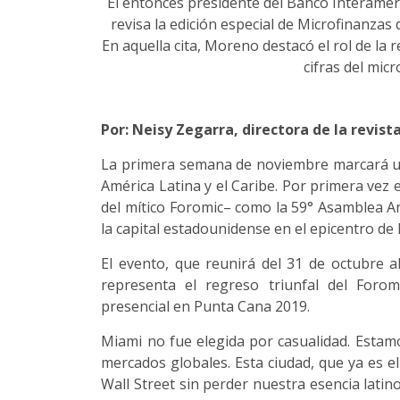
El entonces presidente del Banco Interamer
revisa la edición especial de Microfinanzas
En aquella cita, Moreno destacó el rol de la
cifras del mic
Por: Neisy Zegarra, directora de la revist
La primera semana de noviembre marcará un 
América Latina y el Caribe. Por primera vez 
del mítico Foromic– como la 59° Asamblea An
la capital estadounidense en el epicentro de l
El evento, que reunirá del 31 de octubre a
representa el regreso triunfal del Forom
presencial en Punta Cana 2019.
Miami no fue elegida por casualidad. Estamo
mercados globales. Esta ciudad, que ya es e
Wall Street sin perder nuestra esencia lati