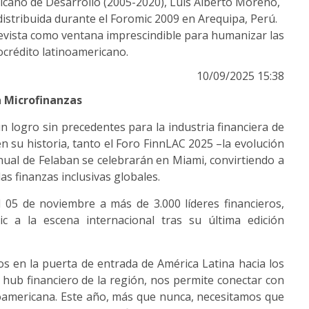
icano de Desarrollo (2005-2020), Luis Alberto Moreno,
 distribuida durante el Foromic 2009 en Arequipa, Perú.
 revista como ventana imprescindible para humanizar las
rocrédito latinoamericano.
10/09/2025 15:38
a Microfinanzas
logro sin precedentes para la industria financiera de
en su historia, tanto el Foro FinnLAC 2025 –la evolución
ual de Felaban se celebrarán en Miami, convirtiendo a
as finanzas inclusivas globales.
l 05 de noviembre a más de 3.000 líderes financieros,
ic a la escena internacional tras su última edición
s en la puerta de entrada de América Latina hacia los
l hub financiero de la región, nos permite conectar con
noamericana. Este año, más que nunca, necesitamos que