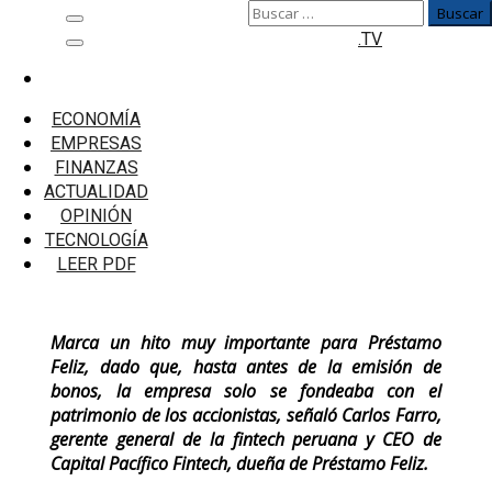
Buscar:
Saltar
Menú
.TV
al
principal
contenido
Inicio
Empresas
ECONOMÍA
Fintech Préstamo Feliz colocó bonos titulizados
EMPRESAS
por S/12 millones
FINANZAS
ACTUALIDAD
Fintech Préstamo Feliz colocó bonos
OPINIÓN
titulizados por S/12 millones
TECNOLOGÍA
LEER PDF
Marca un hito muy importante para Préstamo
Feliz, dado que, hasta antes de la emisión de
bonos, la empresa solo se fondeaba con el
patrimonio de los accionistas, señaló Carlos Farro,
gerente general de la fintech peruana y CEO de
Capital Pacífico Fintech, dueña de Préstamo Feliz.