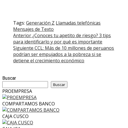
Tags:
Generación Z
Llamadas telefónicas
Mensajes de Texto
Post
Anterior
¿Conoces tu apetito de riesgo? 3 tips
para identificarlo y por qué es importante
navigation
Siguiente
CCL: Más de 10 millones de peruanos
podrían ser empujados a la pobreza si se
detiene el crecimiento económico
Buscar
Buscar
PROEMPRESA
COMPARTAMOS BANCO
CAJA CUSCO