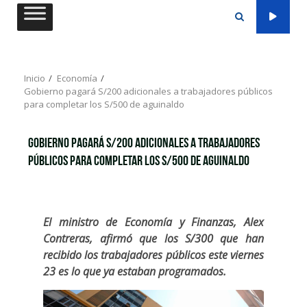
Saltar
al
contenido
Inicio
Economía
Gobierno pagará S/200 adicionales a trabajadores públicos
para completar los S/500 de aguinaldo
Gobierno pagará S/200 adicionales a trabajadores
públicos para completar los S/500 de aguinaldo
El ministro de Economía y Finanzas, Alex
Contreras, afirmó que los S/300 que han
recibido los trabajadores públicos este viernes
23 es lo que ya estaban programados.