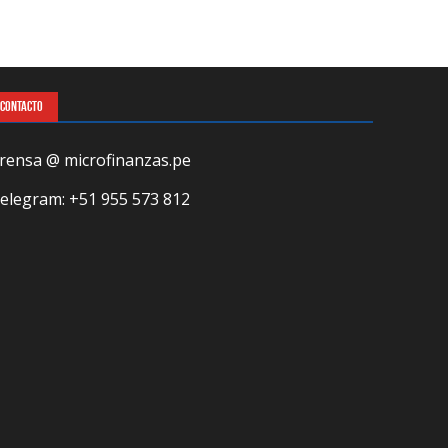
CONTACTO
rensa @ microfinanzas.pe
elegram: +51 955 573 812