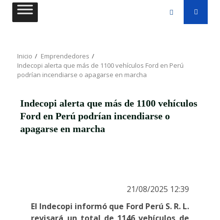
Saltar
al
contenido
Inicio
Emprendedores
Indecopi alerta que más de 1100 vehículos Ford en Perú
podrían incendiarse o apagarse en marcha
Indecopi alerta que más de 1100 vehículos
Ford en Perú podrían incendiarse o
apagarse en marcha
21/08/2025 12:39
El Indecopi informó que Ford Perú S. R. L.
revisará un total de 1146 vehículos de