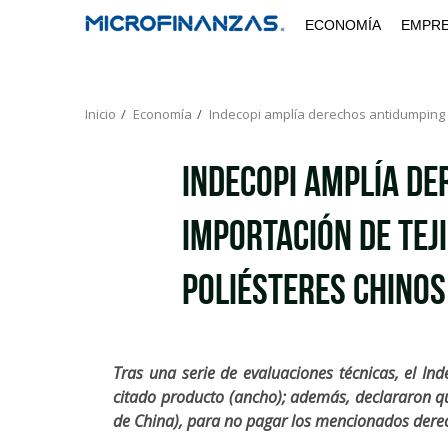
Saltar
ECONOMÍA
EMPR
al
contenido
Inicio
Economía
Indecopi amplía derechos antidumping a
Indecopi amplía de
importación de tej
poliésteres chinos
Tras una serie de evaluaciones técnicas, el In
citado producto (ancho); además, declararon qu
de China), para no pagar los mencionados dere