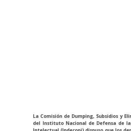
La Comisión de Dumping, Subsidios y El
del Instituto Nacional de Defensa de l
Intelectual (Indecopi) dispuso que los 