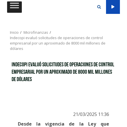
Saltar
al
contenido
Inicio
Microfinanzas
Indecopi evaluó solicitudes de operaciones de control
empresarial por un aproximado de 8000 mil millones de
dólares
Indecopi evaluó solicitudes de operaciones de control
empresarial por un aproximado de 8000 mil millones
de dólares
21/03/2025 11:36
Desde la vigencia de la Ley que