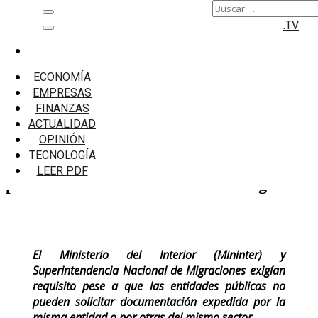
Buscar:
Saltar
Menú
.TV
al
principal
contenido
Inicio
Emprendedores
ECONOMÍA
Indecopi: Exigir ficha de canje internacional para
EMPRESAS
tramitar nacionalidad peruana es barrera
FINANZAS
burocrática ilegal
ACTUALIDAD
OPINIÓN
Indecopi: Exigir ficha de canje
TECNOLOGÍA
internacional para tramitar nacionalidad
LEER PDF
peruana es barrera burocrática ilegal
El Ministerio del Interior (Mininter) y
Superintendencia Nacional de Migraciones exigían
requisito pese a que las entidades públicas no
pueden solicitar documentación expedida por la
misma entidad o por otras del mismo sector.