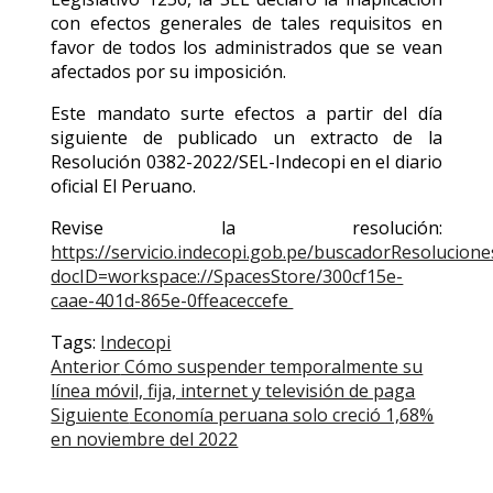
con efectos generales de tales requisitos en
favor de todos los administrados que se vean
afectados por su imposición.
Este mandato surte efectos a partir del día
siguiente de publicado un extracto de la
Resolución 0382-2022/SEL-Indecopi en el diario
oficial El Peruano.
Revise la resolución:
https://servicio.indecopi.gob.pe/buscadorResolucion
docID=workspace://SpacesStore/300cf15e-
caae-401d-865e-0ffeaceccefe
Tags:
Indecopi
Post
Anterior
Cómo suspender temporalmente su
línea móvil, fija, internet y televisión de paga
navigation
Siguiente
Economía peruana solo creció 1,68%
en noviembre del 2022