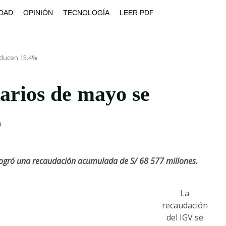
DAD
OPINIÓN
TECNOLOGÍA
LEER PDF
educen 15.4%
tarios de mayo se
%
logró una recaudación acumulada de S/ 68 577 millones.
La
recaudación
del IGV se