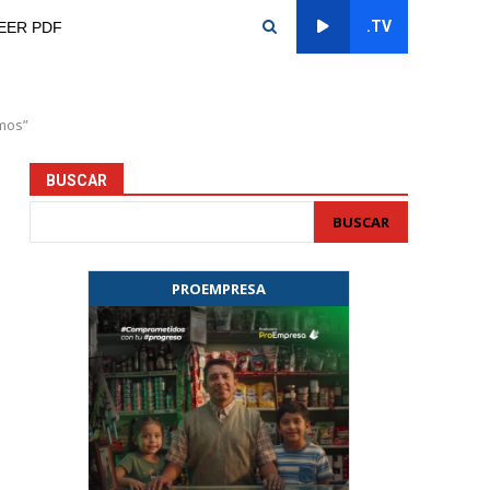
.TV
EER PDF
amos”
BUSCAR
BUSCAR
PROEMPRESA