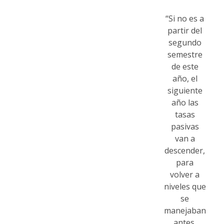
“Si no es a
partir del
segundo
semestre
de este
año, el
siguiente
año las
tasas
pasivas
van a
descender,
para
volver a
niveles que
se
manejaban
antes.