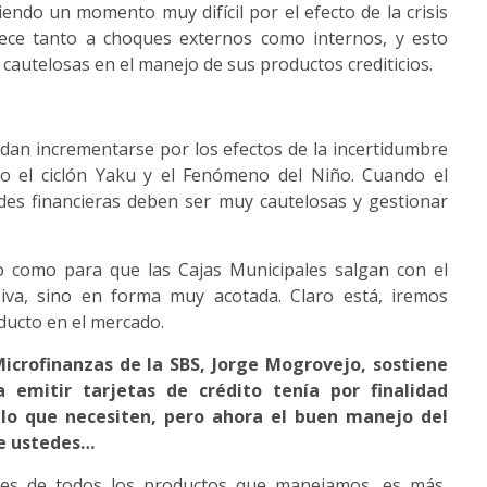
endo un momento muy difícil por el efecto de la crisis
ece tanto a choques externos como internos, y esto
cautelosas en el manejo de sus productos crediticios.
dan incrementarse por los efectos de la incertidumbre
mo el ciclón Yaku y el Fenómeno del Niño. Cuando el
des financieras deben ser muy cautelosas y gestionar
o como para que las Cajas Municipales salgan con el
iva, sino en forma muy acotada. Claro está, iremos
ducto en el mercado.
icrofinanzas de la SBS, Jorge Mogrovejo, sostiene
 emitir tarjetas de crédito tenía por finalidad
lo que necesiten, pero ahora el buen manejo del
de ustedes…
les de todos los productos que manejamos, es más,