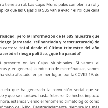
ero tiene su rol. Las Cajas Municipales cumplen su rol y
plica que las Cajas o la SBS van a evadir el rol que cada
rosidad, pero la información de la SBS muestra que
 riesgo (atrasada, refinanciada y reestructurada) de
a cartera total desde el último trimestre del año
acerbó el riesgo político, ¿qué ha pasado?
á presente en las Cajas Municipales. Si vemos el
eras y, en general, la industria de microfinanzas, vamos
 ha visto afectado, en primer lugar, por la COVID-19, de
cuela que ha generado la convulsión social que se
ado y que se mantuvo hasta febrero. De hecho, impactó
hora, estamos viendo el fenómeno climatológico como
enómeno del Niño. Desgraciadamente, siempre los más