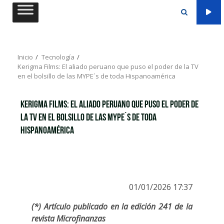
Saltar
al
contenido
Inicio
Tecnología
Kerigma Films: El aliado peruano que puso el poder de la TV
en el bolsillo de las MYPE´s de toda Hispanoamérica
Kerigma Films: El aliado peruano que puso el poder de
la TV en el bolsillo de las MYPE´s de toda
Hispanoamérica
01/01/2026 17:37
(*) Artículo publicado en la edición 241 de la
revista Microfinanzas