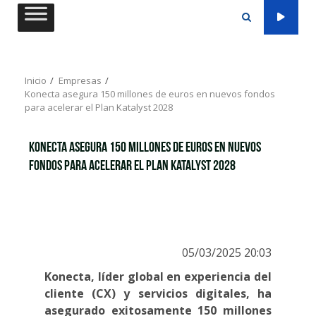
Saltar
al
contenido
Inicio
Empresas
Konecta asegura 150 millones de euros en nuevos fondos
para acelerar el Plan Katalyst 2028
Konecta asegura 150 millones de euros en nuevos
fondos para acelerar el Plan Katalyst 2028
05/03/2025 20:03
Konecta, líder global en experiencia del
cliente (CX) y servicios digitales, ha
asegurado exitosamente 150 millones