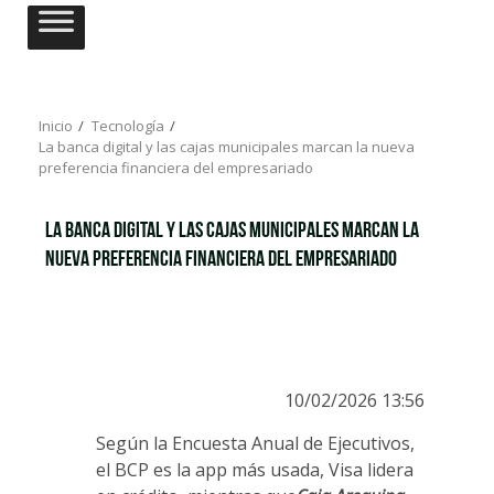
Saltar
al
contenido
Inicio
Tecnología
La banca digital y las cajas municipales marcan la nueva
preferencia financiera del empresariado
La banca digital y las cajas municipales marcan la
nueva preferencia financiera del empresariado
10/02/2026 13:56
Según la Encuesta Anual de Ejecutivos,
el BCP es la app más usada, Visa lidera