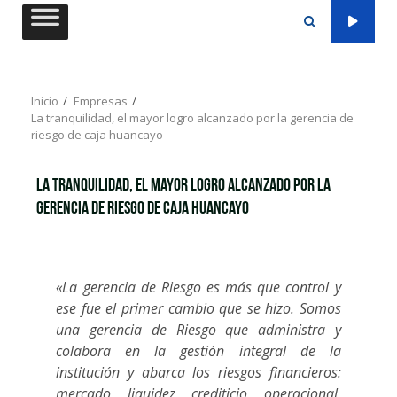
Saltar
al
contenido
Inicio
Empresas
La tranquilidad, el mayor logro alcanzado por la gerencia de
riesgo de caja huancayo
La tranquilidad, el mayor logro alcanzado por la
gerencia de riesgo de caja huancayo
«La gerencia de Riesgo es más que control y
ese fue el primer cambio que se hizo. Somos
una gerencia de Riesgo que administra y
colabora en la gestión integral de la
institución y abarca los riesgos financieros:
mercado, liquidez, crediticio, operacional,