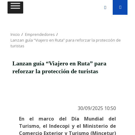
Saltar
al
contenido
Inicio
Emprendedores
Lanzan guía “Viajero en Ruta” para reforzar la protección de
turistas
Lanzan guía “Viajero en Ruta” para
reforzar la protección de turistas
30/09/2025 10:50
En el marco del Día Mundial del
Turismo, el Indecopi y el Ministerio de
Comercio Exterior y Turismo (Mincetur)