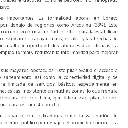
ividades extractivas, como el petróleo, no ha logrado
sivo.
íos importantes. La formalidad laboral en Loreto
 por debajo de regiones como Arequipa (38%). Este
con empleo formal, un factor crítico para la estabilidad
estudian ni trabajan (ninis) es alta, y las brechas de
 la falta de oportunidades laborales diversificadas. La
empleo formal y reduzcan la informalidad para mejorar
sus mayores obstáculos. Este pilar evalúa el acceso a
y saneamiento, así como la conectividad digital y de
ra limitada de servicios básicos, especialmente en
et es casi inexistente en muchas zonas, lo que frena la
comparación con Lima, que lidera este pilar, Loreto
ura para cerrar esta brecha.
eocupante, con indicadores como la vacunación de
l médico público por debajo del promedio nacional. La