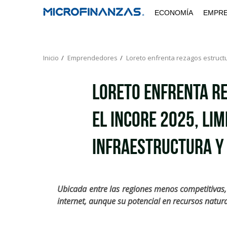
Saltar
ECONOMÍA
EMPR
al
contenido
Inicio
Emprendedores
Loreto enfrenta rezagos estructu
Loreto enfrenta r
el INCORE 2025, lim
infraestructura y
Ubicada entre las regiones menos competitivas, 
internet, aunque su potencial en recursos natur