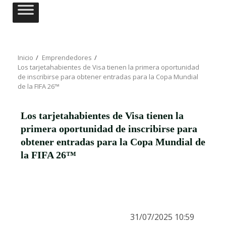
Saltar
al
contenido
Inicio
Emprendedores
Los tarjetahabientes de Visa tienen la primera oportunidad
de inscribirse para obtener entradas para la Copa Mundial
de la FIFA 26™
Los tarjetahabientes de Visa tienen la
primera oportunidad de inscribirse para
obtener entradas para la Copa Mundial de
la FIFA 26™
31/07/2025 10:59