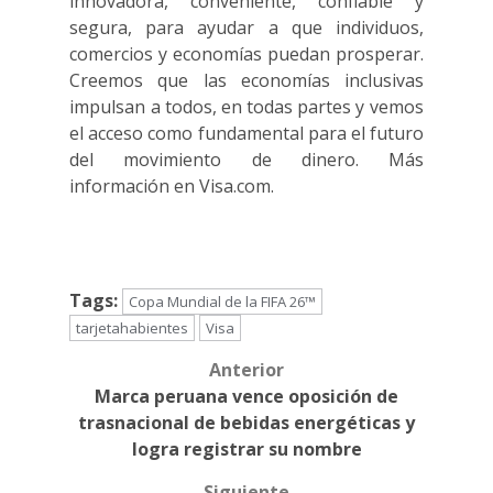
innovadora, conveniente, confiable y
segura, para ayudar a que individuos,
comercios y economías puedan prosperar.
Creemos que las economías inclusivas
impulsan a todos, en todas partes y vemos
el acceso como fundamental para el futuro
del movimiento de dinero. Más
información en Visa.com.
Tags:
Copa Mundial de la FIFA 26™
tarjetahabientes
Visa
Anterior
Post
Marca peruana vence oposición de
navigation
trasnacional de bebidas energéticas y
logra registrar su nombre
Siguiente