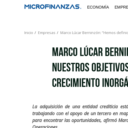
Saltar
ECONOMÍA
EMPR
al
contenido
Inicio
Empresas
Marco Lúcar Berninzón: “Hemos definid
Marco Lúcar Berni
nuestros objetivos
crecimiento inorg
La adquisición de una entidad crediticia est
trabajando con el apoyo de un tercero en mape
para encontrar las oportunidades, afirmó Marc
Operaciones.