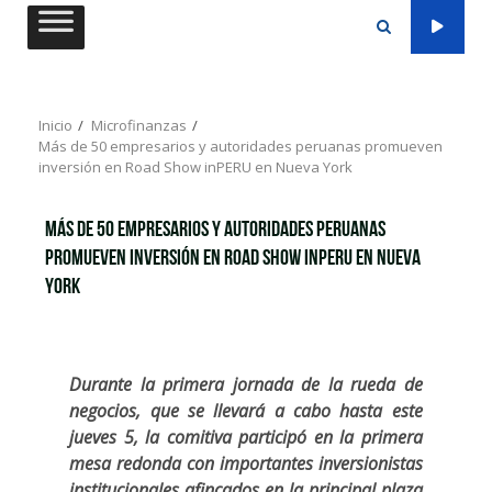
Saltar
al
contenido
Inicio
Microfinanzas
Más de 50 empresarios y autoridades peruanas promueven
inversión en Road Show inPERU en Nueva York
Más de 50 empresarios y autoridades peruanas
promueven inversión en Road Show inPERU en Nueva
York
Durante la primera jornada de la rueda de
negocios, que se llevará a cabo hasta este
jueves 5, la comitiva participó en la primera
mesa redonda con importantes inversionistas
institucionales afincados en la principal plaza