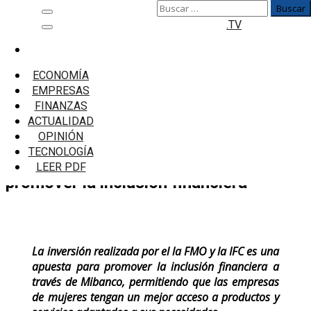
Buscar:
Saltar
Menú
.TV
al
principal
contenido
Inicio
Empresas
ECONOMÍA
Mibanco recibe préstamo por US$50 millones del
EMPRESAS
FMO de Holanda para promover la inclusión
FINANZAS
financiera
ACTUALIDAD
OPINIÓN
Mibanco recibe préstamo por US$50
TECNOLOGÍA
millones del FMO de Holanda para
LEER PDF
promover la inclusión financiera
La inversión realizada por el la FMO y la IFC es una
apuesta para promover la inclusión financiera a
través de Mibanco, permitiendo que las empresas
de mujeres tengan un mejor acceso a productos y