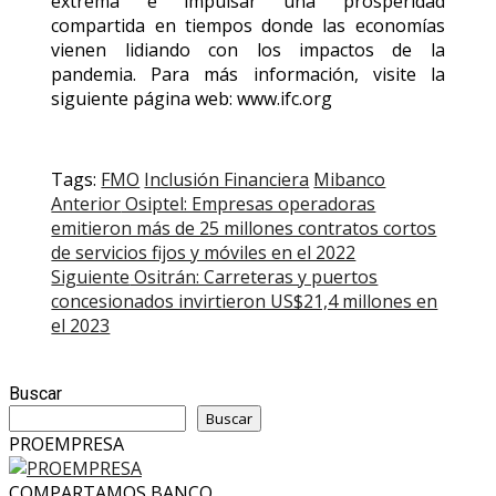
extrema e impulsar una prosperidad
compartida en tiempos donde las economías
vienen lidiando con los impactos de la
pandemia. Para más información, visite la
siguiente página web: www.ifc.org
Tags:
FMO
Inclusión Financiera
Mibanco
Post
Anterior
Osiptel: Empresas operadoras
emitieron más de 25 millones contratos cortos
navigation
de servicios fijos y móviles en el 2022
Siguiente
Ositrán: Carreteras y puertos
concesionados invirtieron US$21,4 millones en
el 2023
Buscar
Buscar
PROEMPRESA
COMPARTAMOS BANCO