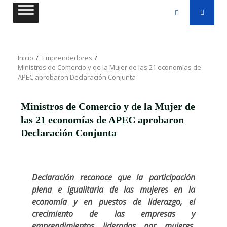
Saltar
al
contenido
Inicio
Emprendedores
Ministros de Comercio y de la Mujer de las 21 economías de
APEC aprobaron Declaración Conjunta
Ministros de Comercio y de la Mujer de
las 21 economías de APEC aprobaron
Declaración Conjunta
Declaración reconoce que la participación
plena e igualitaria de las mujeres en la
economía y en puestos de liderazgo, el
crecimiento de las empresas y
emprendimientos liderados por mujeres,