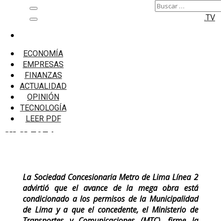
Buscar:
Saltar
Menú
.TV
al
principal
contenido
Inicio
Microfinanzas
ECONOMÍA
Ositrán: Línea 2 del Metro de Lima tiene
EMPRESAS
proyectado invertir US$487,78 millones en el
FINANZAS
2024
ACTUALIDAD
OPINIÓN
Ositrán: Línea 2 del Metro de Lima tiene
TECNOLOGÍA
proyectado invertir US$487,78 millones
LEER PDF
en el 2024
La Sociedad Concesionaria Metro de Lima Línea 2
advirtió que el avance de la mega obra está
condicionado a los permisos de la Municipalidad
de Lima y a que el concedente, el Ministerio de
Transportes y Comunicaciones (MTC), firme la