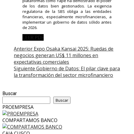
plataformas como Yape ha demostrado el poder
de los datos bien gestionados. La exigencia
regulatoria de la SBS obliga a las entidades
financieras, especialmente microfinancieras, a
implementar un gobierno de datos sólido antes
de 2026.
LEER PDF
Post
Anterior
Expo Osaka Kansai 2025: Ruedas de
negocios generan US$ 11 millones en
navigation
expectativas comerciales
Siguiente
Gobierno de Datos: El pilar clave para
la transformación del sector microfinanciero
Buscar
Buscar
PROEMPRESA
COMPARTAMOS BANCO
CAJA CUSCO