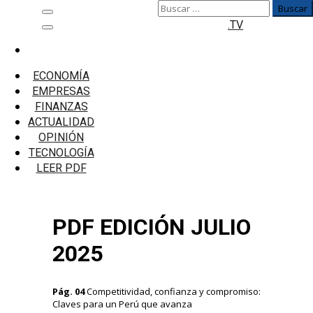
Buscar:
Saltar
Menú
.TV
al
principal
contenido
Inicio
2024 en PDF
ECONOMÍA
PDF EDICION JULIO 236 – 2025
EMPRESAS
FINANZAS
PDF EDICION JULIO 236 – 2025
ACTUALIDAD
OPINIÓN
1
TECNOLOGÍA
LEER PDF
PDF EDICIÓN JULIO
2025
Pág. 04
Competitividad, confianza y compromiso:
Claves para un Perú que avanza