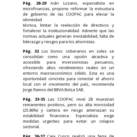
Pág. 28-29
Iván Lozano, especialista en
microfinanzas, propone reformar la estructura
de gobierno de las COOPAC para elevar la
idoneidad
técnica, limitar la reelección de directivos y
fortalecer la institucionalidad. Advierte que las
normas actuales generan inestabilidad, falta de
liderazgo y riesgos para los ahorristas.
Pág. 32
Los bonos soberanos en soles se
consolidan como una opción atractiva y
accesible para inversionistas peruanos,
ofreciendo altos rendimientos reales en un
entorno macroeconómico sólido. Esta es una
oportunidad concreta para conectar el ahorro
local con el crecimiento del país, recomienda
Jorge Ramos del BBVA Bolsa SAB.
Pág. 33-35
Las COOPAC nivel 2B muestran
remanentes positivos, pero su alta morosidad
(25.86%) y cartera en riesgo amenazan su
estabilidad financiera. Especialista exige
medidas urgentes para evitar un colapso
sectorial.
Pág. 36-37
Caja Cusco realizó una feria de