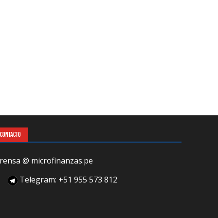
CONTACTO
rensa @ microfinanzas.pe
Telegram: +51 955 573 812