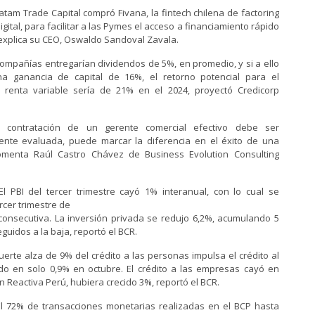
atam Trade Capital compró Fivana, la fintech chilena de factoring
igital, para facilitar a las Pymes el acceso a financiamiento rápido
explica su CEO, Oswaldo Sandoval Zavala.
ompañías entregarían dividendos de 5%, en promedio, y si a ello
 ganancia de capital de 16%, el retorno potencial para el
renta variable sería de 21% en el 2024, proyectó Credicorp
a contratación de un gerente comercial efectivo debe ser
nte evaluada, puede marcar la diferencia en el éxito de una
menta Raúl Castro Chávez de Business Evolution Consulting
l PBI del tercer trimestre cayó 1% interanual, con lo cual se
ercer trimestre de
consecutiva. La inversión privada se redujo 6,2%, acumulando 5
guidos a la baja, reportó el BCR.
uerte alza de 9% del crédito a las personas impulsa el crédito al
ado en solo 0,9% en octubre. El crédito a las empresas cayó en
in Reactiva Perú, hubiera crecido 3%, reportó el BCR.
l 72% de transacciones monetarias realizadas en el BCP hasta