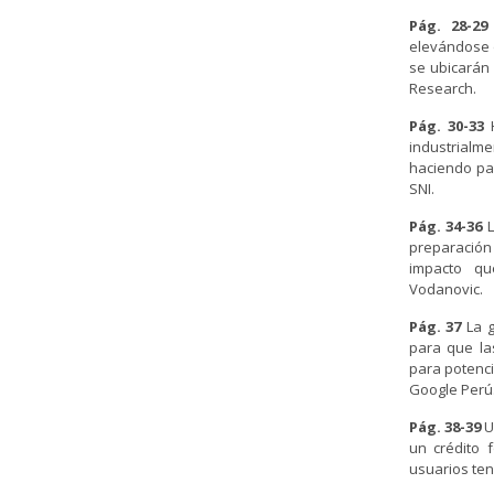
Pág. 28-29
elevándose d
se ubicarán
Research.
Pág. 30-33
H
industrialm
haciendo paí
SNI.
Pág. 34-36
L
preparación
impacto qu
Vodanovic.
Pág. 37
La g
para que la
para potenci
Google Perú
Pág. 38-39
U
un crédito 
usuarios ten