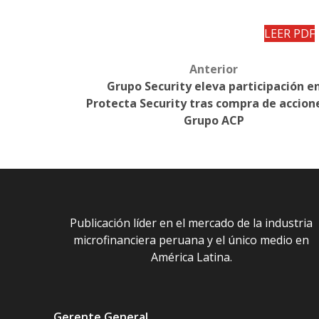
LEER PDF
Anterior
Post
Grupo Security eleva participación e
navigation
Protecta Security tras compra de accione
Grupo ACP
Publicación líder en el mercado de la industria
microfinanciera peruana y el único medio en
América Latina.
Gerente General