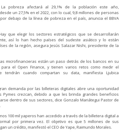
La pobreza afectará al 29,1% de la población este año,
esde un 27,5% en el 2022, con lo cual, 9,8 millones de personas
 por debajo de la línea de pobreza en el país, anuncia el BBVA
ay que elegir los sectores estratégicos que se desarrollarán
ente, así lo han hecho países del sudeste asiático y lo están
ses de la región, asegura Jesús Salazar Nishi, presidente de la
as microfinancieras están un paso detrás de los bancos en su
 para el Open Finance, y tienen varios retos como medir el
e tendrán cuando compartan su data, manifiesta Ljubica
ran demanda por las billeteras digitales abre una oportunidad
s Pymes crezcan, debido a que les brinda grandes beneficios
arse dentro de sus sectores, dice Gonzalo Mariátegui Pastor de
.
nos 100 mil yaperos han accedido a través de la billetera digital a
formal por primera vez. El objetivo es que 5 millones de sus
gan un crédito, manifestó el CEO de Yape, Raimundo Morales.