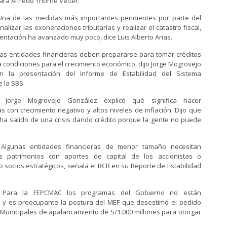
lara Alfredo Thorne Vetter.
na de las medidas más importantes pendientes por parte del
alizar las exoneraciones tributarias y realizar el catastro fiscal,
ntación ha avanzado muy poco, dice Luis Alberto Arias.
as entidades financieras deben prepararse para tomar créditos
condiciones para el crecimiento económico, dijo Jorge Mogrovejo
n la presentación del Informe de Estabilidad del Sistema
e la SBS.
23
Jorge Mogrovejo González explicó qué significa hacer
s con crecimiento negativo y altos niveles de inflación. Dijo que
ha salido de una crisis dando crédito porque la gente no puede
Algunas entidades financieras de menor tamaño necesitan
s patrimonios con aportes de capital de los accionistas o
 socios estratégicos, señala el BCR en su Reporte de Estabilidad
Para la FEPCMAC los programas del Gobierno no están
 y es preocupante la postura del MEF que desestimó el pedido
 Municipales de apalancamiento de S/1.000 millones para otorgar