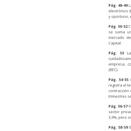
Pág. 48-49
L
electrónico d
y oportuno, 
Pág. 50-52
C
se suma una
mercado de 
Capital.
Pág. 53
L
cuidadosame
empresa, co
(BEC).
Pág. 54-55
E
registra el t
contracción 
trimestres se
Pág. 56-57
F
sector priv
3,9%, pero s
Pág. 58-59
E