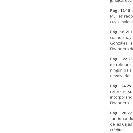
jurídica, dec
Pág. 12-15
U
MEF es racion
cuya impleme
Pág. 16-21
L
cuando haya 
González e
Financiero d
Pág. 22-
microfinanza
ningún país 
devolverlos.
Pág. 24-25
reforzar su
incorporando
Financiera.
Pág. 26-27
funcionando
de las Cajas
créditos.