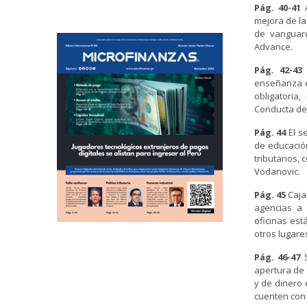
Pág. 40-41
mejora de la
de vanguar
Advance.
Pág. 42-43
enseñanza e
obligatoria
Conducta de 
Pág. 44
El s
de educació
tributarios,
Vodanovic.
Pág. 45
Caja
agencias a 
oficinas est
otros lugare
Pág. 46-47
apertura de
y de dinero
cuenten con 