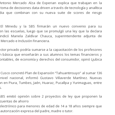
Antonio Mercado Alza de Experian explica que trabajan en la
 toma de decisiones data-driven a través de tecnología y analítica
dia que combinan con su nueva suite de scores de riesgo
El Minedu y la SBS firmarán un nuevo convenio para su
n las escuelas, luego que se promulgó una ley que la declara
, indicó Mariela Zaldívar Chauca, superintendente adjunta de
Mercado e Inclusión Financiera.
ector privado podría sumarse a la capacitación de los profesores
n básica que enseñarán a sus alumnos los temas financieros y
 contables, de economía y derechos del consumidor, opinó Ljubica
 Cusco concretó Plan de Expansión “Tahuantinsuyo” al sumar 136
nivel nacional, informó Gustavo Villaverde Martínez. Nuevas
án en Piura, Tumbes, Jaén, Huaraz, Pucallpa y Yurimaguas, entre
s.
SBS emitió opinión sobre 2 proyectos de ley que proponen la
 cuentas de ahorro
 electrónico para menores de edad de 14 a 18 años siempre que
autorización expresa del padre, madre o tutor.