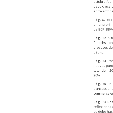
octubre fuer
pago crece c
entre ambos
Pág. 60-61
L
en una prime
de BCP, BBVA
Pág. 62
A t
fintechs, 
procesos de 
débito.
Pág. 63
Pa
nuevos punto
total de 1.2
20%.
Pág. 65
En 
transaccion
commerce en 
Pág. 67
Ros
reflexiones 
se debe hace