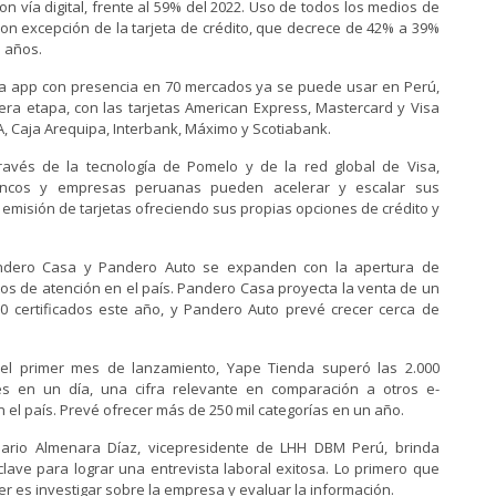
on vía digital, frente al 59% del 2022. Uso de todos los medios de
on excepción de la tarjeta de crédito, que decrece de 42% a 39%
 años.
a app con presencia en 70 mercados ya se puede usar en Perú,
ra etapa, con las tarjetas American Express, Mastercard y Visa
, Caja Arequipa, Interbank, Máximo y Scotiabank.
ravés de la tecnología de Pomelo y de la red global de Visa,
bancos y empresas peruanas pueden acelerar y escalar sus
emisión de tarjetas ofreciendo sus propias opciones de crédito y
ndero Casa y Pandero Auto se expanden con la apertura de
s de atención en el país. Pandero Casa proyecta la venta de un
00 certificados este año, y Pandero Auto prevé crecer cerca de
el primer mes de lanzamiento, Yape Tienda superó las 2.000
es en un día, una cifra relevante en comparación a otros e-
el país. Prevé ofrecer más de 250 mil categorías en un año.
ario Almenara Díaz, vicepresidente de LHH DBM Perú, brinda
clave para lograr una entrevista laboral exitosa. Lo primero que
r es investigar sobre la empresa y evaluar la información.