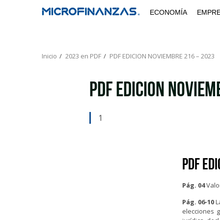
Saltar
ECONOMÍA
EMPR
al
contenido
Inicio
2023 en PDF
PDF EDICION NOVIEMBRE 216 – 2023
PDF EDICION NOVIEM
1
PDF ED
Pág. 04
Valo
Pág. 06-10
La
elecciones 