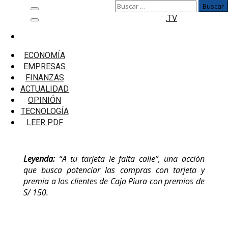
Buscar:
Saltar
Menú
.TV
al
principal
contenido
Inicio
Empresas
ECONOMÍA
Caja Piura Está Premiando Con Dinero En
EMPRESAS
Efectivo
FINANZAS
ACTUALIDAD
Caja Piura Está Premiando Con Dinero
OPINIÓN
En Efectivo
TECNOLOGÍA
LEER PDF
Leyenda:
“A tu tarjeta le falta calle”, una acción
que busca potenciar las compras con tarjeta y
premia a los clientes de Caja Piura con premios de
S/ 150.