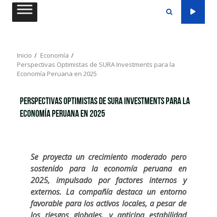
Saltar
al
contenido
Inicio
Economía
Perspectivas Optimistas de SURA Investments para la
Economía Peruana en 2025
Perspectivas Optimistas de SURA Investments para la
Economía Peruana en 2025
Se proyecta un crecimiento moderado pero
sostenido para la economía peruana en
2025, impulsado por factores internos y
externos. La compañía destaca un entorno
favorable para los activos locales, a pesar de
los riesgos globales, y anticipa estabilidad