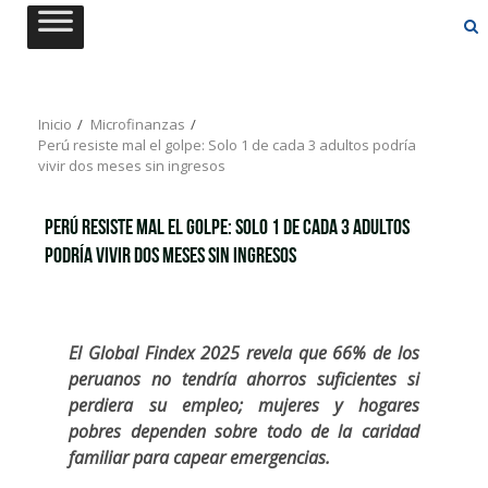
Saltar
al
contenido
Inicio
Microfinanzas
Perú resiste mal el golpe: Solo 1 de cada 3 adultos podría
vivir dos meses sin ingresos
Perú resiste mal el golpe: Solo 1 de cada 3 adultos
podría vivir dos meses sin ingresos
El Global Findex 2025 revela que 66% de los
peruanos no tendría ahorros suficientes si
perdiera su empleo; mujeres y hogares
pobres dependen sobre todo de la caridad
familiar para capear emergencias.