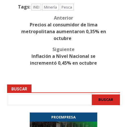
Tags:
INEI
Minería
Pesca
Anterior
Post
Precios al consumidor de lima
navigation
metropolitana aumentaron 0,35% en
octubre
Siguiente
Inflación a Nivel Nacional se
incrementó 0,45% en octubre
BUSCAR
BUSCAR
PROEMPRESA