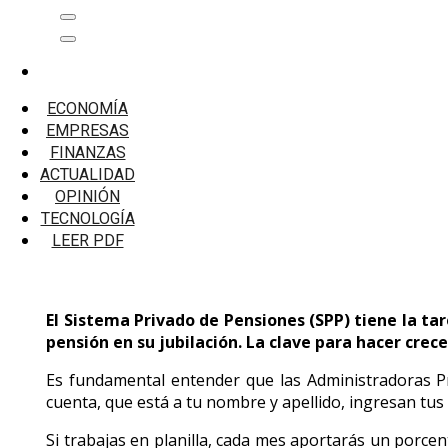
Saltar
Menú
al
principal
contenido
Inicio
Emprendedores
ECONOMÍA
¿Qué sucede si dejo de aportar a mi AFP?
EMPRESAS
FINANZAS
¿Qué sucede si dejo de aportar a mi AF
ACTUALIDAD
OPINIÓN
TECNOLOGÍA
LEER PDF
El Sistema Privado de Pensiones (SPP) tiene la tar
pensión en su jubilación. La clave para hacer cre
Es fundamental entender que las Administradoras Pri
cuenta, que está a tu nombre y apellido, ingresan tus 
Si trabajas en planilla, cada mes aportarás un porcen