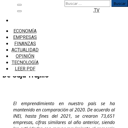
Buscar:
Saltar
Menú
.TV
al
principal
contenido
Inicio
Empresas
ECONOMÍA
Se Espera Atender A Más De 19,100
EMPRESAS
Emprendedores Con Las Nuevas Sedes De Caja
FINANZAS
Trujillo
ACTUALIDAD
OPINIÓN
Se Espera Atender A Más De 19,100
TECNOLOGÍA
Emprendedores Con Las Nuevas Sedes
LEER PDF
De Caja Trujillo
El emprendimiento en nuestro país se ha
mantenido en comparación al 2020. De acuerdo al
INEI, hasta fines del 2021, se crearon 73,651
empresas, cifras similares al año anterior, siendo