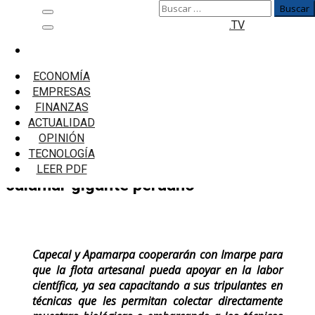
Buscar:
Saltar
Menú
.TV
al
principal
contenido
Inicio
Emprendedores
ECONOMÍA
Se forja alianza estratégica de pesqueros con
EMPRESAS
Imarpe para proteger al calamar gigante
FINANZAS
peruano
ACTUALIDAD
OPINIÓN
Se forja alianza estratégica de
TECNOLOGÍA
pesqueros con Imarpe para proteger al
LEER PDF
calamar gigante peruano
Capecal y Apamarpa cooperarán con Imarpe para
que la flota artesanal pueda apoyar en la labor
científica, ya sea capacitando a sus tripulantes en
técnicas que les permitan colectar directamente