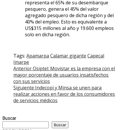
representa el 65% de su desembarque
pesquero, genera el 45% del valor
agregado pesquero de dicha región y del
40% del empleo. Esto es equivalente a
US$315 millones al año y 19.600 empleos
solo en dicha región.
Tags:
Apamarpa
Calamar gigante
Capecal
Imarpe
Post
Anterior
Osiptel: Movistar es la empresa con el
mayor porcentaje de usuarios insatisfechos
navigation
con sus servicios
Siguiente
Indecopi y Minsa se unen para
realizar acciones en favor de los consumidores
de servicios médicos
Buscar
Buscar