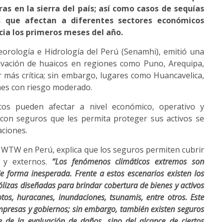
s en la sierra del país; así como casos de sequías
s que afectan a diferentes sectores económicos
cia los primeros meses del año.
eorología e Hidrología del Perú (Senamhi), emitió una
ctivación de huaicos en regiones como Puno, Arequipa,
r más crítica; sin embargo, lugares como Huancavelica,
nes con riesgo moderado.
ticos pueden afectar a nivel económico, operativo y
r con seguros que les permita proteger sus activos se
aciones.
n WTW en Perú, explica que los seguros permiten cubrir
s y externos.
“Los fenómenos climáticos extremos son
e forma inesperada. Frente a estos escenarios existen los
ólizas diseñadas para brindar cobertura de bienes y activos
os, huracanes, inundaciones, tsunamis, entre otros. Este
empresas y gobiernos; sin embargo, también existen seguros
 de la evaluación de daños, sino del alcance de ciertos