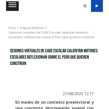
Saltar
al
contenido
Inicio
Emprendedores
Sesiones virtuales de CADE Escolar calientan motores:
escolares reflexionan sobre el Perú que quieren construir
Sesiones virtuales de CADE Escolar calientan motores:
escolares reflexionan sobre el Perú que quieren
construir
21/08/2025 12:17
En medio de un contexto preelectoral y
una creciente desconexión juvenil con