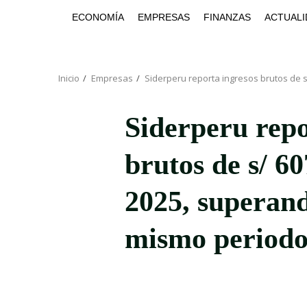
Saltar
ECONOMÍA
EMPRESAS
FINANZAS
ACTUALI
al
contenido
Inicio
Empresas
Siderperu reporta ingresos brutos de 
Siderperu repo
brutos de s/ 60
2025, superand
mismo periodo