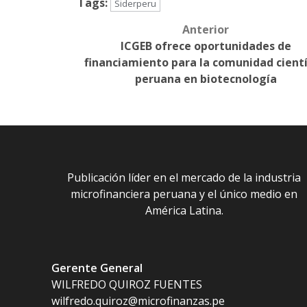
Tags:
Siderperu
Anterior
Post
ICGEB ofrece oportunidades de
navigation
financiamiento para la comunidad cientí
peruana en biotecnología
Publicación líder en el mercado de la industria
microfinanciera peruana y el único medio en
América Latina.
Gerente General
WILFREDO QUIROZ FUENTES
wilfredo.quiroz@microfinanzas.pe