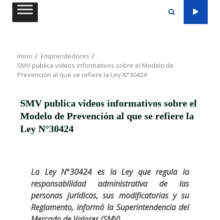
Saltar
al
contenido
Inicio
Emprendedores
SMV publica videos informativos sobre el Modelo de
Prevención al que se refiere la Ley N°30424
SMV publica videos informativos sobre el
Modelo de Prevención al que se refiere la
Ley N°30424
La Ley N°30424 es la Ley que regula la
responsabilidad administrativa de las
personas jurídicas, sus modificatorias y su
Reglamento, informó la Superintendencia del
Mercado de Valores (SMV).