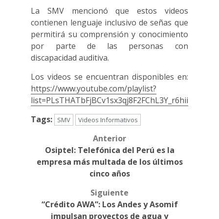
La SMV mencionó que estos videos
contienen lenguaje inclusivo de señas que
permitirá su comprensión y conocimiento
por parte de las personas con
discapacidad auditiva.
Los videos se encuentran disponibles en:
https://www.youtube.com/playlist?
list=PLsTHATbFjBCv1sx3qj8F2FChL3Y_r6hii
Tags:
SMV
Videos Informativos
Anterior
Post
Osiptel: Telefónica del Perú es la
navigation
empresa más multada de los últimos
cinco años
Siguiente
“Crédito AWA”: Los Andes y Asomif
impulsan proyectos de agua y