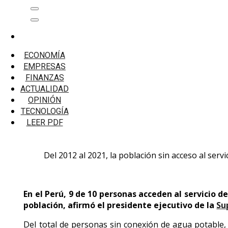
Saltar
Menú
al
principal
contenido
Inicio
Microfinanzas
ECONOMÍA
Sunass: Cierre de brechas en agua y saneamiento re
EMPRESAS
FINANZAS
Sunass: Cierre de brechas en agua y sanea
ACTUALIDAD
OPINIÓN
TECNOLOGÍA
De los 3,5 millones de personas sin conexión de agua po
LEER PDF
presidente ejecutivo de la Sunass, Mauro Gutiérrez.
Del 2012 al 2021, la población sin acceso al se
En el Perú, 9 de 10 personas acceden al servicio d
población, afirmó el presidente ejecutivo de la
Su
Del total de personas sin conexión de agua potable, c