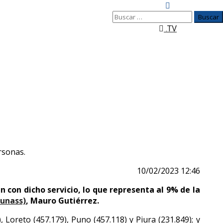
Buscar:
.TV
nversión
Piura, y 904.700 son niños menores de 12 años, indicó el
rsonas.
10/02/2023 12:46
n con dicho servicio, lo que representa al 9% de la
Sunass)
, Mauro Gutiérrez.
 Loreto (457.179), Puno (457.118) y Piura (231.849); y