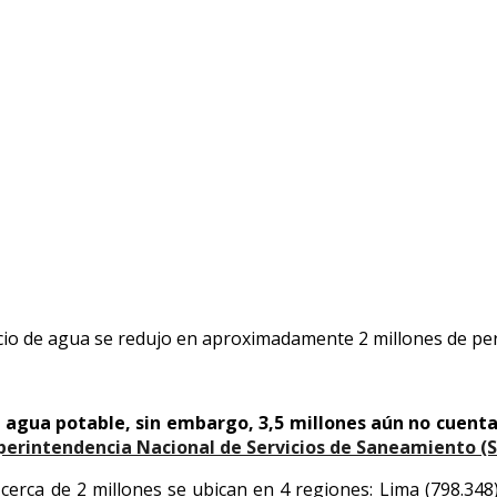
quiere unos S/95.000 millones de inversión
miento requiere unos S/95.000 millones de i
table, cerca de 2 millones se ubican en Lima, Loreto, Puno y 
rvicio de agua se redujo en aproximadamente 2 millones de pe
e agua potable, sin embargo, 3,5 millones aún no cuenta
perintendencia Nacional de Servicios de Saneamiento (
erca de 2 millones se ubican en 4 regiones: Lima (798.348),