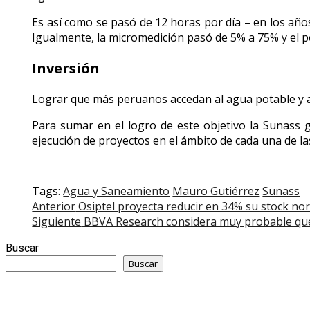
Es así como se pasó de 12 horas por día – en los años
Igualmente, la micromedición pasó de 5% a 75% y el 
Inversión
Lograr que más peruanos accedan al agua potable y al
Para sumar en el logro de este objetivo la Sunass g
ejecución de proyectos en el ámbito de cada una de l
Tags:
Agua y Saneamiento
Mauro Gutiérrez
Sunass
Post
Anterior
Osiptel proyecta reducir en 34% su stock no
Siguiente
BBVA Research considera muy probable que 
navigation
Buscar
Buscar