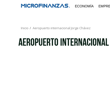
Saltar
ECONOMÍA
EMPR
al
contenido
Inicio
Aeropuerto internacional Jorge Chávez
Aeropuerto internacional