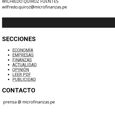
WILFREDO QUIROZ FUENTES
wilfredo.quiroz@microfinanzas.pe
SECCIONES
ECONOMÍA
EMPRESAS
FINANZAS
ACTUALIDAD
OPINIÓN
LEER PDF
PUBLICIDAD
CONTACTO
prensa @ microfinanzas.pe
Telegram: +51 955 573 812