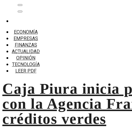
Saltar
Menú
al
principal
contenido
Inicio
Agencia Francesa de Desarrollo
ECONOMÍA
EMPRESAS
Agencia Francesa de Desarrol
FINANZAS
ACTUALIDAD
Caja Piura inicia proceso para lograr alianza estratégica c
OPINIÓN
TECNOLOGÍA
LEER PDF
Caja Piura inicia 
con la Agencia Fra
créditos verdes