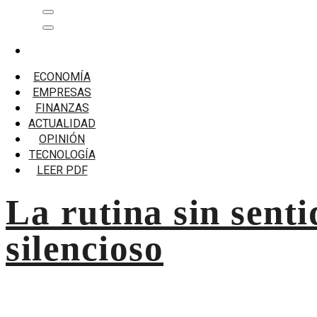
Saltar
Menú
al
principal
contenido
Inicio
Agotamiento Silencioso
ECONOMÍA
EMPRESAS
Agotamiento Silencioso
FINANZAS
ACTUALIDAD
La rutina sin sentido: una nueva forma de agotamiento sil
OPINIÓN
TECNOLOGÍA
LEER PDF
La rutina sin sent
silencioso