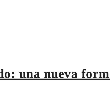
encioso
ido: una nueva for