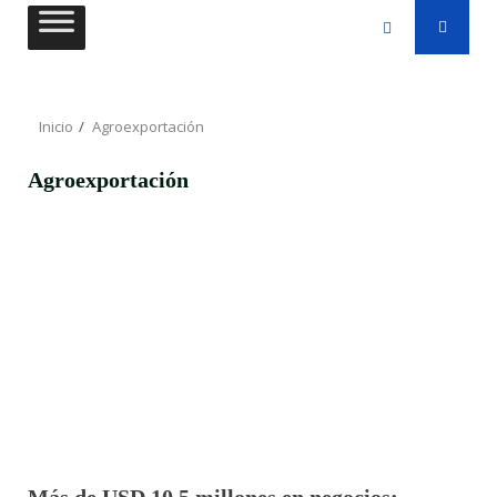
Saltar
al
contenido
Inicio
Agroexportación
Agroexportación