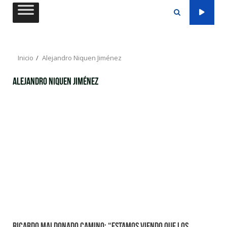
Saltar
al
contenido
Inicio
Alejandro Niquen Jiménez
Alejandro Niquen Jiménez